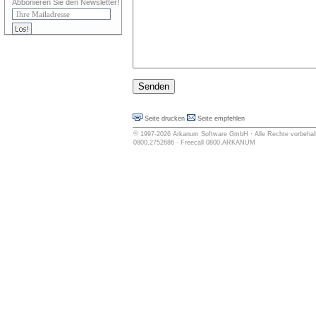
Abbonieren Sie den Newsletter!
Seite drucken
Seite empfehlen
©
1997-2026
Arkanum Software GmbH
· Alle Rechte vorbehalt
0800.2752686 · Freecall 0800.ARKANUM