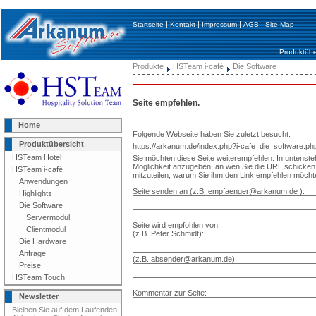
|
|
|
|
Startseite
Kontakt
Impressum
AGB
Site Map
Produktübe
Produkte
HSTeam i-café
Die Software
Seite empfehlen.
Home
Folgende Webseite haben Sie zuletzt besucht:
Produktübersicht
https://arkanum.de/index.php?i-cafe_die_software.
HSTeam Hotel
Sie möchten diese Seite weiterempfehlen. In untenst
Möglichkeit anzugeben, an wen Sie die URL schick
HSTeam i-café
mitzuteilen, warum Sie ihm den Link empfehlen möcht
Anwendungen
Seite senden an (z.B. empfaenger@arkanum.de ):
Highlights
Die Software
Servermodul
Seite wird empfohlen von:
Clientmodul
(z.B. Peter Schmidt):
Die Hardware
Anfrage
(z.B. absender@arkanum.de):
Preise
HSTeam Touch
Kommentar zur Seite:
Newsletter
Bleiben Sie auf dem Laufenden!