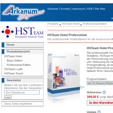
|
|
|
|
Startseite
Kontakt
Impressum
AGB
Site Map
P
Produkte
HSTeam Hotel
Professional Edition
HSTeam Hotel Professional
Die professionelle Hotelsoftware für die anspruchsvoll
Home
HSTeam Hotel Pro
Produktübersicht
Die professionelle Ho
Hotellerie. HSTeam Ho
HSTeam Hotel
der Reservierung un
Basic Edition
und -betreuung bis hi
Preisgestaltung, Ar
Professional Edition
Hotel Professional spa
HSTeam i-café
Abläufe Ihres Hauses
HSTeam Touch
Programmpaket
Newsletter
Bleiben Sie auf dem Laufenden!
Abbonieren Sie den Newsletter!
Vollversion
399,00 €
(zzgl. MwS
Diese Seite empfehlen!
Update