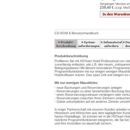
Vorgänger-Version erf
239,40 €
(zzgl. MwS
CD-ROM & Benutzerhandbuch
Produktbeschreibung
Profitieren Sie mit HSTeam Hotel Professional von vie
zuverlässig entlasten, wie z.B. den neuen, zeitspar
Belegungsplanes! Mit diesem innovativen Programmk
Programmfunktionen mit nur einigen wenigen Mausklick
Hotelsoftware nutzen. Das spart Zeit und steigert so d
Mit nur wenigen Mausklicks:
- neue Buchungen und Reservierungen anlegen
- Reservierungen zu einer bestehenden Buchung hin
- einen Reservierungszeitraum verlängern oder verk
- Reservierungen zwischen Ihren Zimmern umbuche
- Gäste unkompliziert auf ein anderes Zimmer umzieh
In enger Partnerschaft mit unseren Kunden arbeiten
Hinweisen und Wünschen aus dem tagtäglichen Kunde
harten Hotelalltags. So können wir in die HSTeam Hotel
nützliche Programmfunktionen integrieren, die Sie bei I
und Ihre Investition so dauerhaft sichern.