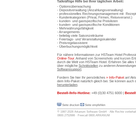
Tatkräftige Hilfe bei Ihrer täglichen Arbeit:
- Optionsüberwachung
- Depositverwaltung (Anzahlungsverwaltung)
- professionelles Rechnungsmanagement mit
-
Rezept
- Kundenkategorien (Privat, Firmen, Reiseveranst.)
- kunden- und gastspezifische Preislisten
- kunden- und gastspezifische Konditionen
- Mehrwährungsfähigkeit
- Arrangements
- beliebig viele Saisonzeiträume
- Feiertags- und Veranstaltungskalender
- Preisregelassistent
- Überbuchungsmöglichkeit
Für nähere Informationen zur HSTeam Hotel Professio
Online-Tour
. Anhand von Screenshots und kurzen Erläu
durch die Welt von HSTeam Hotel. Erfahren Sie alle
über mögliche
Schnittstellen
zu anderen Anwendungen
Softwaresupport
.
Fordern Sie hier Ihr persönliches
Info-Paket
an! Ak
dem Info-Paket natürlich gleich bei. Sie können auch s
herunterladen
.
Bestell-/Info-Hotline:
+49 (0)30 4751 6000 |
Bestell
Seite drucken
Seite empfehlen
©
1997-2026
Arkanum Software GmbH
· Alle Rechte vorbehalt
0800.2752686 · Freecall 0800.ARKANUM