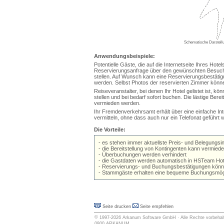
Schematische Darstell
Anwendungsbeispiele:
Potentielle Gäste, die auf die Internetseite Ihres Hotel
Reservierungsanfrage über den gewünschten Besuch
stellen. Auf Wunsch kann eine Reservierungsbestätig
werden. Selbst Photos der reservierten Zimmer könn
Reiseveranstalter, bei denen Ihr Hotel gelistet ist, 
stellen und bei bedarf sofort buchen. Die lästige Bere
vermieden werden.
Ihr Fremdenverkehrsamt erhält über eine einfache In
vermitteln, ohne dass auch nur ein Telefonat geführt
Die Vorteile:
- es stehen immer aktuellste Preis- und Belegungsin
- die Bereitstellung von Kontingenten kann vermied
- Überbuchungen werden verhindert
- die Gastdaten werden automatisch in HSTeam H
- Reservierungs- und Buchungsbestätigungen könne
- Stammgäste erhalten eine bequeme Buchungsmögl
Seite drucken
Seite empfehlen
©
1997-2026
Arkanum Software GmbH
· Alle Rechte vorbehal
0800.ARKANUM