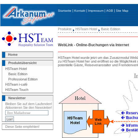
|
|
|
|
Startseite
Kontakt
Impressum
AGB
Site Map
Produkte
HSTeam Hotel
Basic Edition
WebLink - Online-Buchungen via Internet
Home
HSTeam Hotel wurde jetzt um das Zusatzmodul
WebL
zu HSTeam Hotel her und eröffnet so die Möglichkeit
Produktübersicht
potentielle Gäste, Reiseveranstalter und Fremdenver
HSTeam Hotel
Basic Edition
Professional Edition
HSTeam i-café
HSTeam Touch
Newsletter
Bleiben Sie auf dem Laufenden!
Abbonieren Sie den Newsletter!
Diese Seite empfehlen!